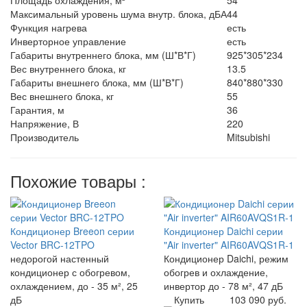
Площадь охлаждения, м²
54
Максимальный уровень шума внутр. блока, дБА
44
Функция нагрева
есть
Инверторное управление
есть
Габариты внутреннего блока, мм (Ш*В*Г)
925*305*234
Вес внутреннего блока, кг
13.5
Габариты внешнего блока, мм (Ш*В*Г)
840*880*330
Вес внешнего блока, кг
55
Гарантия, м
36
Напряжение, В
220
Производитель
Mitsubishi
Похожие товары :
Кондиционер Breeon серии
Кондиционер Daichi серии
Vector BRC-12TPO
"Air inverter" AIR60AVQS1R-1
недорогой настенный
Кондиционер Daichi, режим
кондиционер с обогревом,
обогрев и охлаждение,
охлаждением, до - 35 м², 25
инвертор до - 78 м², 47 дБ
дБ
Купить
103 090 руб.