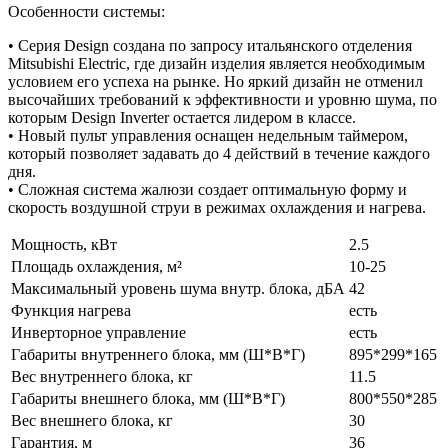
Особенности системы:
• Серия Design создана по запросу итальянского отделения
Mitsubishi Electric, где дизайн изделия является необходимым
условием его успеха на рынке. Но яркий дизайн не отменил
высочайших требований к эффективности и уровню шума, по
которым Design Inverter остается лидером в классе.
• Новый пульт управления оснащен недельным таймером,
который позволяет задавать до 4 действий в течение каждого
дня.
• Сложная система жалюзи создает оптимальную форму и
скорость воздушной струи в режимах охлаждения и нагрева.
Мощность, кВт
2.5
Площадь охлаждения, м²
10-25
Максимальный уровень шума внутр. блока, дБА
42
Функция нагрева
есть
Инверторное управление
есть
Габариты внутреннего блока, мм (Ш*В*Г)
895*299*165
Вес внутреннего блока, кг
11.5
Габариты внешнего блока, мм (Ш*В*Г)
800*550*285
Вес внешнего блока, кг
30
Гарантия, м
36