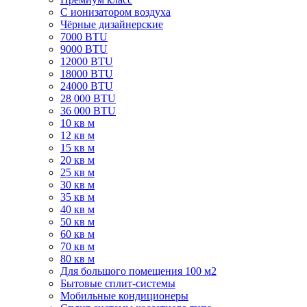
C ионизатором воздуха
Чёрные дизайнерские
7000 BTU
9000 BTU
12000 BTU
18000 BTU
24000 BTU
28 000 BTU
36 000 BTU
10 кв м
12 кв м
15 кв м
20 кв м
25 кв м
30 кв м
35 кв м
40 кв м
50 кв м
60 кв м
70 кв м
80 кв м
Для большого помещения 100 м2
Бытовые сплит-системы
Мобильные кондиционеры