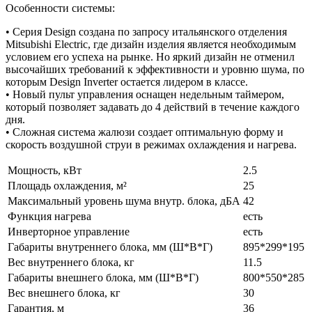
Особенности системы:
• Серия Design создана по запросу итальянского отделения
Mitsubishi Electric, где дизайн изделия является необходимым
условием его успеха на рынке. Но яркий дизайн не отменил
высочайших требований к эффективности и уровню шума, по
которым Design Inverter остается лидером в классе.
• Новый пульт управления оснащен недельным таймером,
который позволяет задавать до 4 действий в течение каждого
дня.
• Сложная система жалюзи создает оптимальную форму и
скорость воздушной струи в режимах охлаждения и нагрева.
Мощность, кВт
2.5
Площадь охлаждения, м²
25
Максимальный уровень шума внутр. блока, дБА
42
Функция нагрева
есть
Инверторное управление
есть
Габариты внутреннего блока, мм (Ш*В*Г)
895*299*195
Вес внутреннего блока, кг
11.5
Габариты внешнего блока, мм (Ш*В*Г)
800*550*285
Вес внешнего блока, кг
30
Гарантия, м
36