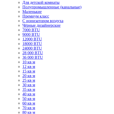
Для детской комнаты
Полупромышленные (канальные)
Маленькие
Премиум класс
C ионизатором воздуха
Чёрные дизайнерские
7000 BTU
9000 BTU
12000 BTU
18000 BTU
24000 BTU
28 000 BTU
36 000 BTU
10 кв м
12 кв м
15 кв м
20 кв м
25 кв м
30 кв м
35 кв м
40 кв м
50 кв м
60 кв м
70 кв м
80 кв м