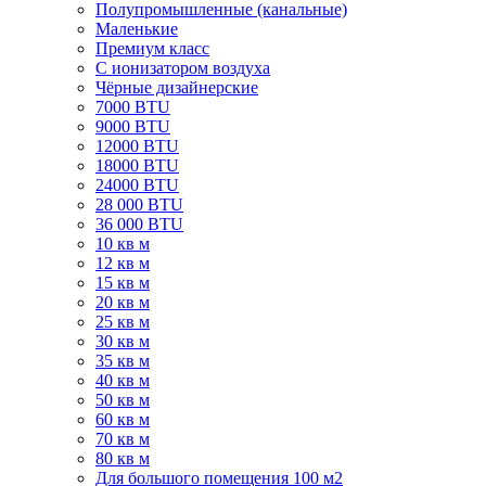
Полупромышленные (канальные)
Маленькие
Премиум класс
C ионизатором воздуха
Чёрные дизайнерские
7000 BTU
9000 BTU
12000 BTU
18000 BTU
24000 BTU
28 000 BTU
36 000 BTU
10 кв м
12 кв м
15 кв м
20 кв м
25 кв м
30 кв м
35 кв м
40 кв м
50 кв м
60 кв м
70 кв м
80 кв м
Для большого помещения 100 м2