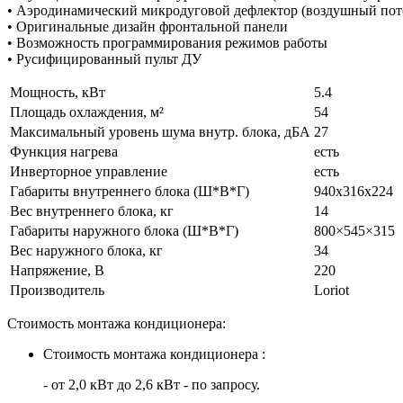
• Аэродинамический микродуговой дефлектор (воздушный поток
• Оригинальные дизайн фронтальной панели
• Возможность программирования режимов работы
• Русифицированный пульт ДУ
Мощность, кВт
5.4
Площадь охлаждения, м²
54
Максимальный уровень шума внутр. блока, дБА
27
Функция нагрева
есть
Инверторное управление
есть
Габариты внутреннего блока (Ш*В*Г)
940х316х224
Вес внутреннего блока, кг
14
Габариты наружного блока (Ш*В*Г)
800×545×315
Вес наружного блока, кг
34
Напряжение, В
220
Производитель
Loriot
Стоимость монтажа кондиционера:
Стоимость монтажа кондиционера :
- от 2,0 кВт до 2,6 кВт - по запросу.