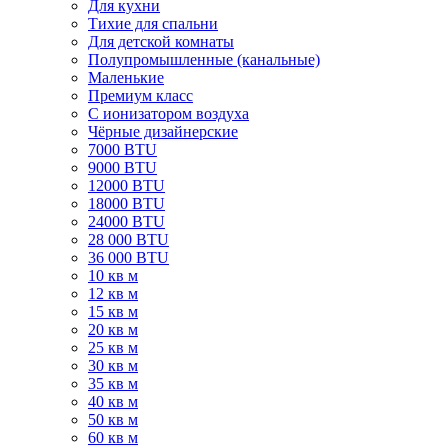
Для кухни
Тихие для спальни
Для детской комнаты
Полупромышленные (канальные)
Маленькие
Премиум класс
C ионизатором воздуха
Чёрные дизайнерские
7000 BTU
9000 BTU
12000 BTU
18000 BTU
24000 BTU
28 000 BTU
36 000 BTU
10 кв м
12 кв м
15 кв м
20 кв м
25 кв м
30 кв м
35 кв м
40 кв м
50 кв м
60 кв м