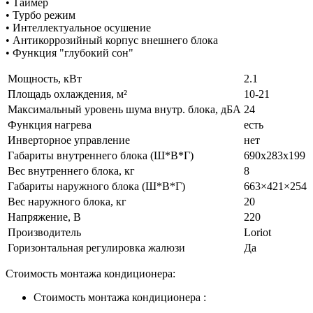
• Таймер
• Турбо режим
• Интеллектуальное осушение
• Антикоррозийный корпус внешнего блока
• Функция "глубокий сон"
Мощность, кВт
2.1
Площадь охлаждения, м²
10-21
Максимальный уровень шума внутр. блока, дБА
24
Функция нагрева
есть
Инверторное управление
нет
Габариты внутреннего блока (Ш*В*Г)
690х283х199
Вес внутреннего блока, кг
8
Габариты наружного блока (Ш*В*Г)
663×421×254
Вес наружного блока, кг
20
Напряжение, В
220
Производитель
Loriot
Горизонтальная регулировка жалюзи
Да
Стоимость монтажа кондиционера:
Стоимость монтажа кондиционера :