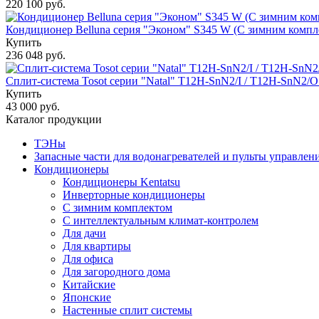
220 100 руб.
Кондиционер Belluna серия "Эконом" S345 W (С зимним комп
Купить
236 048 руб.
Сплит-система Tosot серии "Natal" T12H-SnN2/I / T12H-SnN2/
Купить
43 000 руб.
Каталог продукции
ТЭНы
Запасные части для водонагревателей и пульты управлен
Кондиционеры
Кондиционеры Kentatsu
Инверторные кондиционеры
С зимним комплектом
С интеллектуальным климат-контролем
Для дачи
Для квартиры
Для офиса
Для загородного дома
Китайские
Японские
Настенные сплит системы