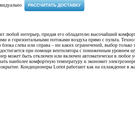
видуально ​
РАССЧИТАТЬ ДОСТАВКУ
сит любой интерьер, придав его обладателю высочайший комфор
ми и горизонтальными потоками воздуха прямо с пульта. Техно
лока слева или справа – ни каких ограничений, выбор только 
 достигается при помощи вентилятора с пониженным уровнем ш
ер может быть отключен или включен автоматически в любое ус
вать наиболее комфортную температуру и экономит электроэнер
крытие. Кондиционеры Loriot работают как на охлаждение в жар