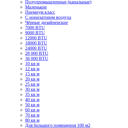
Полупромышленные (канальные)
Маленькие
Премиум класс
C ионизатором воздуха
Чёрные дизайнерские
7000 BTU
9000 BTU
12000 BTU
18000 BTU
24000 BTU
28 000 BTU
36 000 BTU
10 кв м
12 кв м
15 кв м
20 кв м
25 кв м
30 кв м
35 кв м
40 кв м
50 кв м
60 кв м
70 кв м
80 кв м
Для большого помещения 100 м2