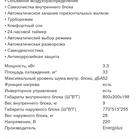
• Объемное воздухораспределение
• Самоочистка внутреннего блока
• Автоматическое качание горизонтальных жалюзи
• Турборежим
• Комфортный сон
• 24-часовой таймер
• Автоматический выбор режима
• Автоматическая разморозка
• Самодиагностика
• Антикоррозийная защита
Мощность, кВт
3.3
Площадь охлаждения, м²
33
Максимальный уровень шума внутр. блока, дБА
52
Функция нагрева
есть
Инверторное управление
есть
Габариты внутреннего блока (Ш*В*Г)
800х300х198
Вес внутреннего блока, кг
9
Габариты наружного блока (Ш*В*Г)
770*515*255
Вес наружного блока, кг
28
Напряжение, В
220
Производитель
Energolux