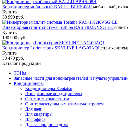
Кондиционер мобильный BALLU BPHS-08H
мобильный, охлаж
Купить
38 990 руб.
Инверторная сплит-система Toshiba RAS-18J2KVSG-EE
сплит-
Купить
190 900 руб.
Кондиционер Loriot cерия SKYLINE LAC-09AQI
сплит-система
Купить
33 470 руб.
Каталог продукции
ТЭНы
Запасные части для водонагревателей и пульты управлен
Кондиционеры
Кондиционеры Kentatsu
Инверторные кондиционеры
С зимним комплектом
С интеллектуальным климат-контролем
Для дачи
Для квартиры
Для офиса
Для загородного дома