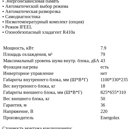
• Энергонезависимая память
• Автоматический выбор режима
• Автоматическая разморозка
• Самодиагностика
• Низкотемпературный комплект (опция)
• Режим IFEEL
• Озонобезопасный хладагент R410a
Мощность, кВт
7.9
Площадь охлаждения, м²
79
Максимальный уровень шума внутр. блока, дБА
43
Функция нагрева
есть
Инверторное управление
нет
Габариты внутреннего блока, мм (Ш*В*Г)
1100*330*235
Вес внутреннего блока, кг
18
Габариты внешнего блока, мм (Ш*В*Г)
825*655*310
Вес внешнего блока, кг
50
Гарантия, м
36
Напряжение, В
220
Производитель
Energolux
Стоимость монтажа кондиционера: