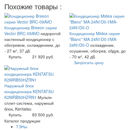
Похожие товары :
Кондиционер Breeon серии
Vector BRC-09AVO
недорогой
Кондиционер Midea серия
настенный кондиционер с
"Blanc" MA-24N1D0-I/MA-
обогревом, охлаждением, до
24N1D0-O
охлаждение,
- 27 м², 37 дБ
осушение, обогрев, обдув, до
Купить
21 920 руб.
- 70 м², 42 дБ
Запросить цену
Наружный блок
кондиционера KENTATSU
K2MRB50HZRN1
Мульти-
сплит-система, наружный
блок, Kentatsu
Купить
83 500 руб.
Каталог продукции
ТЭНы