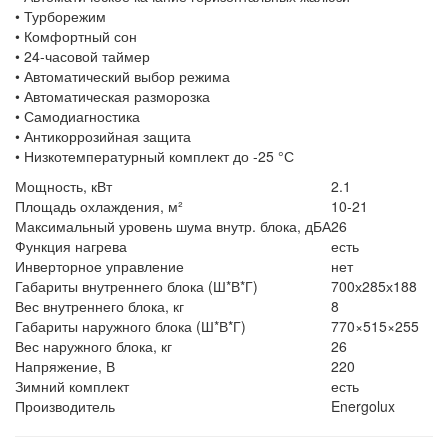
• Турборежим
• Комфортный сон
• 24-часовой таймер
• Автоматический выбор режима
• Автоматическая разморозка
• Самодиагностика
• Антикоррозийная защита
• Низкотемпературный комплект до -25 °С
Мощность, кВт
2.1
Площадь охлаждения, м²
10-21
Максимальный уровень шума внутр. блока, дБА
26
Функция нагрева
есть
Инверторное управление
нет
Габариты внутреннего блока (Ш*В*Г)
700х285х188
Вес внутреннего блока, кг
8
Габариты наружного блока (Ш*В*Г)
770×515×255
Вес наружного блока, кг
26
Напряжение, В
220
Зимний комплект
есть
Производитель
Energolux