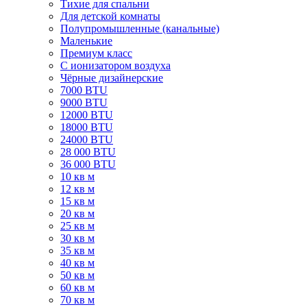
Тихие для спальни
Для детской комнаты
Полупромышленные (канальные)
Маленькие
Премиум класс
C ионизатором воздуха
Чёрные дизайнерские
7000 BTU
9000 BTU
12000 BTU
18000 BTU
24000 BTU
28 000 BTU
36 000 BTU
10 кв м
12 кв м
15 кв м
20 кв м
25 кв м
30 кв м
35 кв м
40 кв м
50 кв м
60 кв м
70 кв м