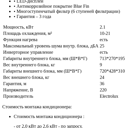
• LED-дисплей
• Антикоррозийное покрытие Blue Fin
• Многоступенчатый фильтр (6 ступеней фильтрации)
• Гарантия – 3 года
Мощность, кВт
2.1
Площадь охлаждения, м²
10-21
Функция нагрева
есть
Максимальный уровень шума внутр. блока, дБА
25
Инверторное управление
есть
Габариты внутреннего блока, мм (Ш*В*Г)
713*270*195
Вес внутреннего блока, кг
9
Габариты внешнего блока, мм (Ш*В*Г)
720*428*310
Вес внешнего блока, кг
24
Гарантия, м
36
Напряжение, В
220
Производитель
Electrolux
Стоимость монтажа кондиционера:
Стоимость монтажа кондиционера :
- от 2,0 кВт до 2,6 кВт - по запросу.