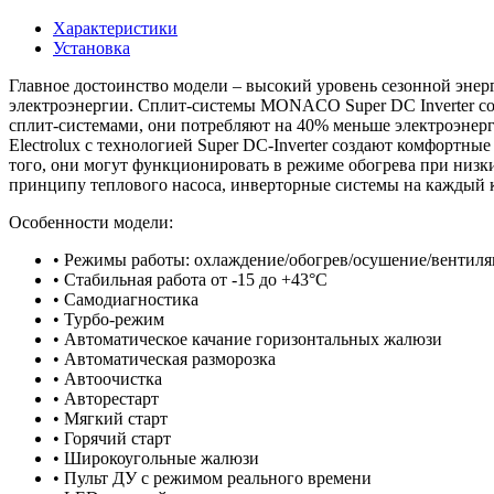
Характеристики
Установка
Главное достоинство модели – высокий уровень сезонной энерго
электроэнергии. Сплит-системы MONACO Super DC Inverter со
сплит-системами, они потребляют на 40% меньше электроэнерг
Eleсtrolux с технологией Super DC-Inverter создают комфортн
того, они могут функционировать в режиме обогрева при низки
принципу теплового насоса, инверторные системы на каждый ки
Особенности модели:
• Режимы работы: охлаждение/обогрев/осушение/вентиля
• Стабильная работа от -15 до +43°C
• Самодиагностика
• Турбо-режим
• Автоматическое качание горизонтальных жалюзи
• Автоматическая разморозка
• Автоочистка
• Авторестарт
• Мягкий старт
• Горячий старт
• Широкоугольные жалюзи
• Пульт ДУ с режимом реального времени