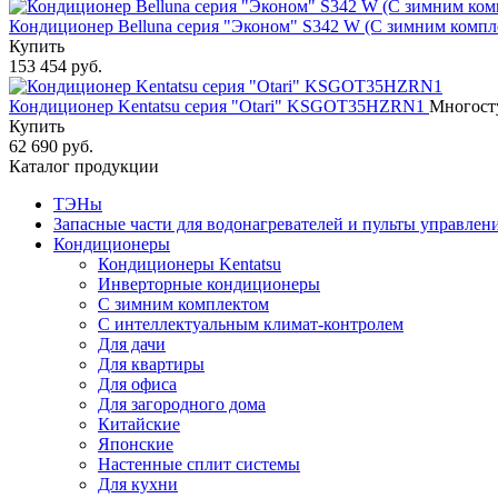
Кондиционер Belluna серия "Эконом" S342 W (С зимним комп
Купить
153 454 руб.
Кондиционер Kentatsu серия "Otari" KSGOT35HZRN1
Многосту
Купить
62 690 руб.
Каталог продукции
ТЭНы
Запасные части для водонагревателей и пульты управлен
Кондиционеры
Кондиционеры Kentatsu
Инверторные кондиционеры
С зимним комплектом
С интеллектуальным климат-контролем
Для дачи
Для квартиры
Для офиса
Для загородного дома
Китайские
Японские
Настенные сплит системы
Для кухни