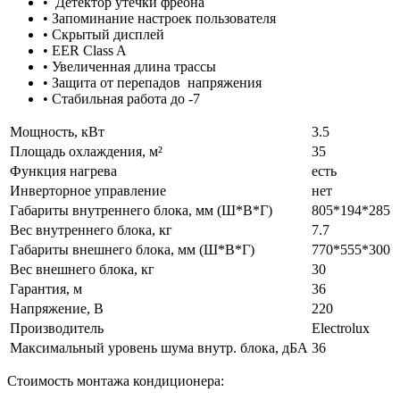
• Детектор утечки фреона
• Запоминание настроек пользователя
• Скрытый дисплей
• EER Class A
• Увеличенная длина трассы
• Защита от перепадов напряжения
• Стабильная работа до -7
Мощность, кВт
3.5
Площадь охлаждения, м²
35
Функция нагрева
есть
Инверторное управление
нет
Габариты внутреннего блока, мм (Ш*В*Г)
805*194*285
Вес внутреннего блока, кг
7.7
Габариты внешнего блока, мм (Ш*В*Г)
770*555*300
Вес внешнего блока, кг
30
Гарантия, м
36
Напряжение, В
220
Производитель
Electrolux
Максимальный уровень шума внутр. блока, дБА
36
Стоимость монтажа кондиционера: