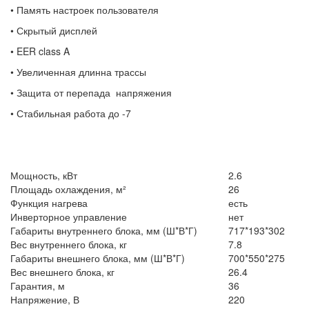
• Память настроек пользователя
• Скрытый дисплей
• EER class A
• Увеличенная длинна трассы
• Защита от перепада напряжения
• Стабильная работа до -7
Мощность, кВт
2.6
Площадь охлаждения, м²
26
Функция нагрева
есть
Инверторное управление
нет
Габариты внутреннего блока, мм (Ш*В*Г)
717*193*302
Вес внутреннего блока, кг
7.8
Габариты внешнего блока, мм (Ш*В*Г)
700*550*275
Вес внешнего блока, кг
26.4
Гарантия, м
36
Напряжение, В
220