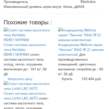
Производитель
Electrolux
Максимальный уровень шума внутр. блока, дБА
34
Похожие товары :
Сплит-система кассетного
Кондиционер Belluna серия
типа Kentatsu
"Эконом" S342 W (С зимним
KSHE176HFAN3
сплит-
комплектом)
Для
система кассетного типа,
производственных
холод, тепло, осушение,
помещений, цветочных
вентиляция до - 161 м², 56
магазинов, погребов до - 50
дБ
м², 52 дБ
Запросить цену
Купить
153 454 руб.
Сплит-система кассетного
типа Loriot LAC-36TC
сплит-
система кассетного типа,
холод, тепло, осушение,