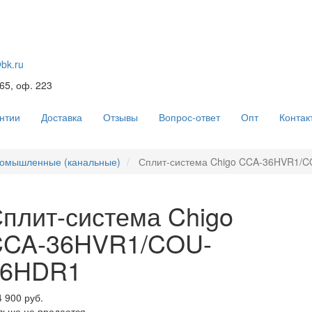
@bk.ru
 65, оф. 223
нтии
Доставка
Отзывы
Вопрос-ответ
Опт
Контак
омышленные (канальные)
Сплит-система Chigo CCA-36HVR1/
плит-система Chigo
CCA-36HVR1/COU-
36HDR1
 900 руб.
льше не продается