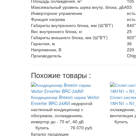
Площадь охлаждения, м²
105
Максимальный уровень шума внутр. блока, дБА
53
Инверторное управление
есть
Функция нагрева
есть
Габариты внутреннего блока, мм (Ш*В*Г)
840*
Вес внутреннего блока, кг
25
Габариты внешнего блока, мм (Ш*В*Г)
920*
Гарантия, м
36
Напряжение, В
220
Производитель
Chig
Похожие товары :
Кондиционер Breeon серии Vector
Сплит-систе
Enverter BRC-24AVI
недорогой
18H N1 + N
настенный кондиционер с
охлаждение,
обогревом, охлаждением,
вентиляция д
инвертор до - 70 м², 40 дБ
Купить
Купить
76 070 руб.
Каталог продукции