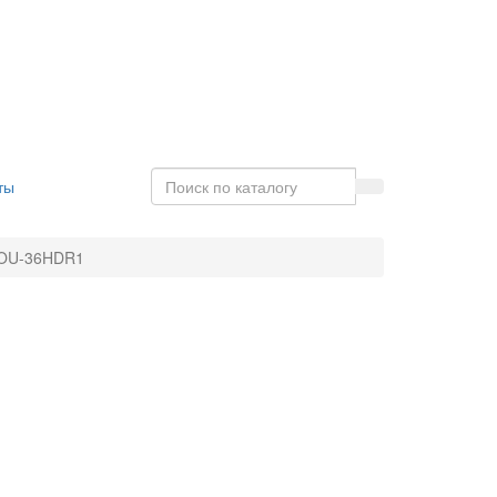
ты
COU-36HDR1