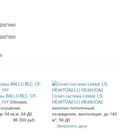
230*840
265*920
o
мы BALLU BLC_CF-
Сплит-система Lessar LS-
1_19Y
Обогрев,
HE48TOA2/LU-HE48UOA2
 осушение,
наполно-потолочный,
о 34 кв.м, 34 Дб
охлаждение, вентиляция, до 140
86 300 руб.
м², 56 Дб
Запросить цену