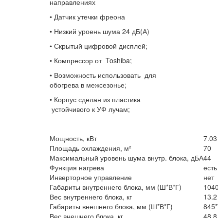
направлениях
• Датчик утечки фреона
• Низкий уроень шума 24 дБ(А)
• Скрытый цифровой дисплей;
• Компрессор от Toshiba;
• Возможность использовать для
обогрева в межсезонье;
• Корпус сделан из пластика
устойчивого к УФ лучам;
Мощность, кВт
7.03
Площадь охлаждения, м²
70
Максимальный уровень шума внутр. блока, дБА
44
Функция нагрева
есть
Инверторное управление
нет
Габариты внутреннего блока, мм (Ш*В*Г)
1040
Вес внутреннего блока, кг
13.2
Габариты внешнего блока, мм (Ш*В*Г)
845*
Вес внешнего блока, кг
48.8