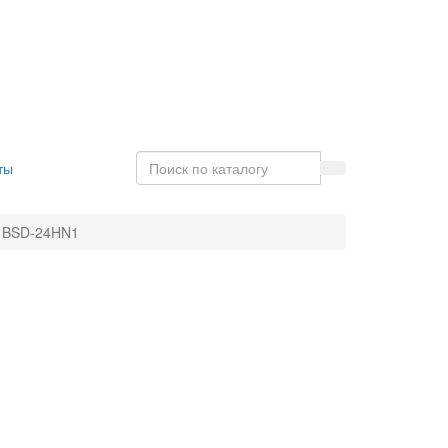
ты
" BSD-24HN1