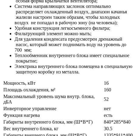
особая форма крыльчатки вентилятора;
Система направляющих заслонок оптимально
распределяет охлажденный воздух, диапазон качанья
жалюзи настроен таким образам, чтобы холодных
воздух не попадал в рабочую зону (на человека);
Удобная конструкция легкосъемного фильтра;
Фильтрующий элемент можно мыть;
Для удаления конденсата предусмотрен дренажный
насос, который может поднимать воду на уровень до
700 мм;
Теплообменник внутреннего блока имеет специальное
покрытие;
Электрика внутреннего блока помещена в специальную
защитную коробку из металла.
Мощность, кВт
16
Площадь охлаждения, м²
160
Максимальный уровень шума внутр. блока,
52
дБА
Инверторное управление
нет
Функция нагрева
есть
Габариты внутреннего блока, мм (Ш*В*Г)
840*285*840
Вес внутреннего блока, кг
30.5
Габариты внешнего блока, мм (Ш*В*Г)
1335*911*400