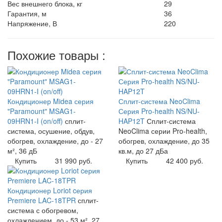
Вес внешнего блока, кг
29
Гарантия, м
36
Напряжение, В
220
Похожие товары :
Кондиционер Midea серия
Сплит-система NeoClima
"Paramount" MSAG1-
Серия Pro-health NS/NU-
09HRN1-I (on/off)
сплит-
HAP12T
Сплит-система
система, осушение, обдув,
NeoClima серии Pro-health,
обогрев, охлаждение, до - 27
обогрев, охлаждение, до 35
м², 36 дБ
кв.м, до 27 дБа
Купить
31 990 руб.
Купить
42 400 руб.
Кондиционер Loriot cерия
Premiere LAC-18TPR
сплит-
система с обогревом,
охлаждением, до - 53 м², 27