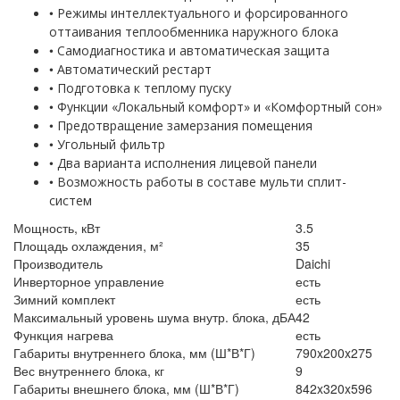
•
Режимы интеллектуального и форсированного
оттаивания теплообменника наружного блока
•
Самодиагностика и автоматическая защита
•
Автоматический рестарт
•
Подготовка к теплому пуску
•
Функции «Локальный комфорт» и «Комфортный сон»
•
Предотвращение замерзания помещения
•
Угольный фильтр
•
Два варианта исполнения лицевой панели
•
Возможность работы в составе мульти сплит-
систем
Мощность, кВт
3.5
Площадь охлаждения, м²
35
Производитель
Daichi
Инверторное управление
есть
Зимний комплект
есть
Максимальный уровень шума внутр. блока, дБА
42
Функция нагрева
есть
Габариты внутреннего блока, мм (Ш*В*Г)
790x200x275
Вес внутреннего блока, кг
9
Габариты внешнего блока, мм (Ш*В*Г)
842x320x596