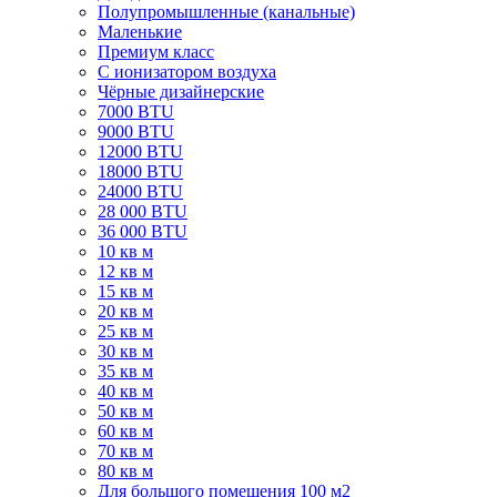
Полупромышленные (канальные)
Маленькие
Премиум класс
C ионизатором воздуха
Чёрные дизайнерские
7000 BTU
9000 BTU
12000 BTU
18000 BTU
24000 BTU
28 000 BTU
36 000 BTU
10 кв м
12 кв м
15 кв м
20 кв м
25 кв м
30 кв м
35 кв м
40 кв м
50 кв м
60 кв м
70 кв м
80 кв м
Для большого помещения 100 м2