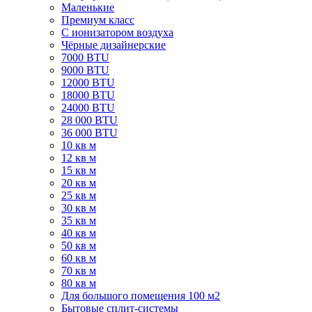
Маленькие
Премиум класс
C ионизатором воздуха
Чёрные дизайнерские
7000 BTU
9000 BTU
12000 BTU
18000 BTU
24000 BTU
28 000 BTU
36 000 BTU
10 кв м
12 кв м
15 кв м
20 кв м
25 кв м
30 кв м
35 кв м
40 кв м
50 кв м
60 кв м
70 кв м
80 кв м
Для большого помещения 100 м2
Бытовые сплит-системы