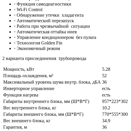
•
Функция самодиагностики
•
Wi-Fi Control
•
Обнаружение утечки хладагента
•
Автоматический перезапуск
•
Работа при чрезвычайной ситуации
•
Автоматическая оттайка инея
•
Управление кондиционером без пульта
•
Технология Golden Fin
•
Экономичный режим
2 варианта присоединения трубопровода
Мощность, кВт
5.28
Площадь охлаждения, м²
52
Максимальный уровень шума внутр. блока, дБА
36
Инверторное управление
есть
Функция нагрева
есть
Габариты внутреннего блока, мм (Ш*В*Г)
957*223*302
Вес внутреннего блока, кг
10.2
Габариты внешнего блока, мм (Ш*В*Г)
770*555*300
Вес внешнего блока, кг
34.9
Гарантия, м
36