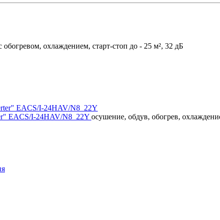
с обогревом, охлаждением, cтарт-стоп до - 25 м², 32 дБ
ter" EACS/I-24HAV/N8_22Y
осушение, обдув, обогрев, охлаждение,
ия