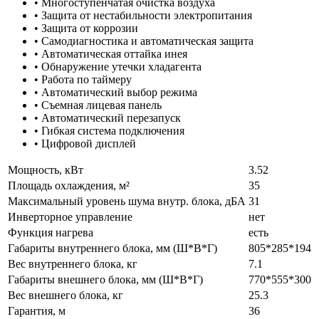
• Многоступенчатая очистка воздуха
• Защита от нестабильности электропитания
• Защита от коррозии
• Самодиагностика и автоматическая защита
• Автоматическая оттайка инея
• Обнаружение утечки хладагента
• Работа по таймеру
• Автоматический выбор режима
• Съемная лицевая панель
• Автоматический перезапуск
• Гибкая система подключения
• Цифровой дисплей
Мощность, кВт
3.52
Площадь охлаждения, м²
35
Максимальный уровень шума внутр. блока, дБА
31
Инверторное управление
нет
Функция нагрева
есть
Габариты внутреннего блока, мм (Ш*В*Г)
805*285*194
Вес внутреннего блока, кг
7.1
Габариты внешнего блока, мм (Ш*В*Г)
770*555*300
Вес внешнего блока, кг
25.3
Гарантия, м
36