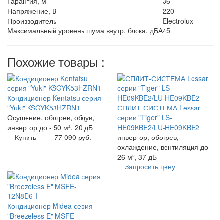
Гарантия, м
36
Напряжение, В
220
Производитель
Electrolux
Максимальный уровень шума внутр. блока, дБА
45
Похожие товары :
Кондиционер Kentatsu серия
"Yuki" KSGYK53HZRN1
СПЛИТ-СИСТЕМА Lessar
Осушение, обогрев, обдув,
серии "Tiger" LS-
инвертор до - 50 м², 20 дБ
HE09KBE2/LU-HE09KBE2
Купить
77 090 руб.
инвертор, обогрев,
охлаждение, вентиляция до -
26 м², 37 дБ
Запросить цену
Кондиционер Midea серия
"Breezeless E" MSFE-