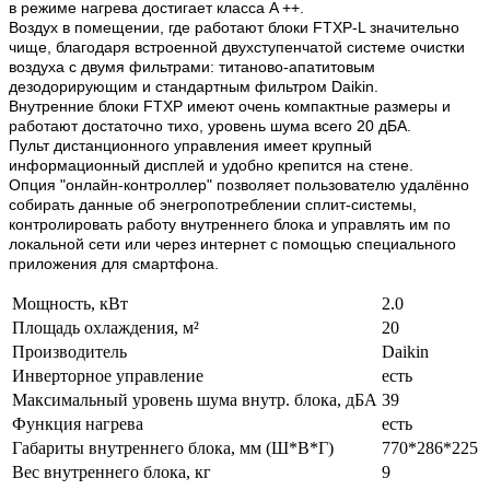
в режиме нагрева достигает класса A ++.
Воздух в помещении, где работают блоки FTXP-L значительно
чище, благодаря встроенной двухступенчатой системе очистки
воздуха с двумя фильтрами: титаново-апатитовым
дезодорирующим и стандартным фильтром Daikin.
Внутренние блоки FTXP имеют очень компактные размеры и
работают достаточно тихо, уровень шума всего 20 дБА.
Пульт дистанционного управления имеет крупный
информационный дисплей и удобно крепится на стене.
Опция "онлайн-контроллер" позволяет пользователю удалённо
собирать данные об энегропотреблении сплит-системы,
контролировать работу внутреннего блока и управлять им по
локальной сети или через интернет с помощью специального
приложения для смартфона.
Мощность, кВт
2.0
Площадь охлаждения, м²
20
Производитель
Daikin
Инверторное управление
есть
Максимальный уровень шума внутр. блока, дБА
39
Функция нагрева
есть
Габариты внутреннего блока, мм (Ш*В*Г)
770*286*225
Вес внутреннего блока, кг
9