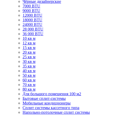
Чёрные дизайнерские
7000 BTU
9000 BTU
12000 BTU
18000 BTU
24000 BTU
28 000 BTU
36 000 BTU
10 кв м
12 кв м
15 кв м
20 кв м
25 кв м
30 кв м
35 кв м
40 кв м
50 кв м
60 кв м
70 кв м
80 кв м
Для большого помещения 100 м2
Бытовые сплит-системы
Мобильные кондиционеры
Сплит системы кассетного типа
Напольно-потолочные сплит системы