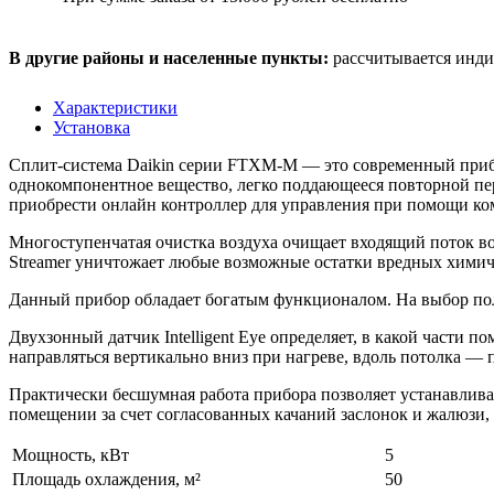
В другие районы и населенные пункты:
рассчитывается инди
Характеристики
Установка
Сплит-система Daikin серии FTXM-M — это современный прибо
однокомпонентное вещество, легко поддающееся повторной пер
приобрести онлайн контроллер для управления при помощи ко
Многоступенчатая очистка воздуха очищает входящий поток во
Streamer уничтожает любые возможные остатки вредных химиче
Данный прибор обладает богатым функционалом. На выбор поль
Двухзонный датчик Intelligent Eye определяет, в какой части п
направляться вертикально вниз при нагреве, вдоль потолка —
Практически бесшумная работа прибора позволяет устанавлива
помещении за счет согласованных качаний заслонок и жалюзи,
Мощность, кВт
5
Площадь охлаждения, м²
50