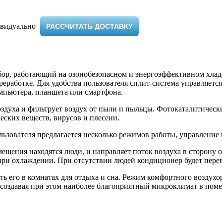
видуально ​
РАССЧИТАТЬ ДОСТАВКУ
р, работающий на озонобезопасном и энергоэффективном хлада
еработке. Для удобства пользователя сплит-система управляет
мпьютера, планшета или смартфона.
здуха и фильтрует воздух от пыли и пыльцы. Фотокаталитически
ских веществ, вирусов и плесени.
зователя предлагается несколько режимов работы, управление п
омещения находятся люди, и направляет поток воздуха в сторону о
 при охлаждении. При отсутствии людей кондиционер будет пер
ть его в комнатах для отдыха и сна. Режим комфортного возду
 создавая при этом наиболее благоприятный микроклимат в пом