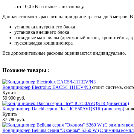
- от 10,0 кВт и выше - по запросу.
Данная стоимость рассчитана при длине трассы до 5 метров. В 
установка внутреннего блока
установка внешнего блока
расходные материалы (дренжаный шланг, кронштейны, тр
пусконаладка кондиционера
Все дополнительные расходы оцениваются индивидуально.
Похожие товары :
Кондиционер Electrolux EACS/I-11HEV/N3
сплит-система, сист
Купить
59 990 руб.
Кондиционер Daichi серии "Ice" ICE50AVQS1R (инвертор)
инве
Купить
87 780 руб.
Кондиционер Belluna серия "Эконом" S360 W (С зимним комп