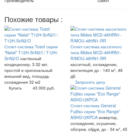
Производитель
Daikin
Похожие товары :
Сплит-система Tosot серии
Сплит-система кассетного
"Natal" T12H-SnN2/I / T12H-
типа Midea MCD-48HRN1-
SnN2/O
настенный
R/MOU-48HN1-RR
кондиционер, 3.32 квт,
кассетный, охлаждение,
простой и оригинальный
вентиляция до - 140 м², 48
внешний вид, площадь
дБ
охлаждения 32 м2
Запросить цену
Купить
43 000 руб.
Сплит-система General
Fujitsu серии "Eco Range"
ASHG12KPCA
инвертор,
охлаждение, осушение,
обогрев, обдув, до - 34 м², 45