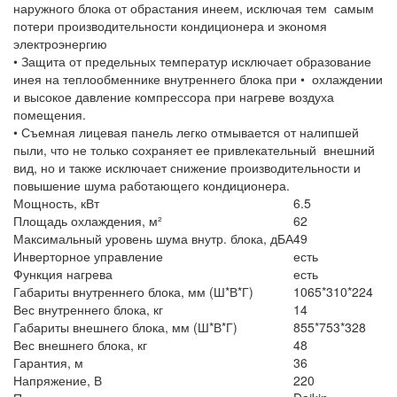
наружного блока от обрастания инеем, исключая тем самым
потери производительности кондиционера и экономя
электроэнергию
• Защита от предельных температур исключает образование
инея на теплообменнике внутреннего блока при • охлаждении
и высокое давление компрессора при нагреве воздуха
помещения.
• Съемная лицевая панель легко отмывается от налипшей
пыли, что не только сохраняет ее привлекательный внешний
вид, но и также исключает снижение производительности и
повышение шума работающего кондиционера.
Мощность, кВт
6.5
Площадь охлаждения, м²
62
Максимальный уровень шума внутр. блока, дБА
49
Инверторное управление
есть
Функция нагрева
есть
Габариты внутреннего блока, мм (Ш*В*Г)
1065*310*224
Вес внутреннего блока, кг
14
Габариты внешнего блока, мм (Ш*В*Г)
855*753*328
Вес внешнего блока, кг
48
Гарантия, м
36
Напряжение, В
220