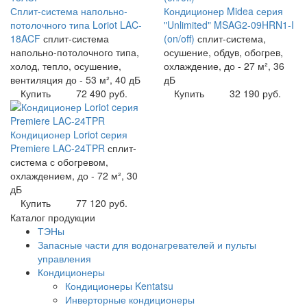
Сплит-система напольно-
Кондиционер Midea серия
потолочного типа Loriot LAC-
"Unlimited" MSAG2-09HRN1-I
18ACF
сплит-система
(on/off)
сплит-система,
напольно-потолочного типа,
осушение, обдув, обогрев,
холод, тепло, осушение,
охлаждение, до - 27 м², 36
вентиляция до - 53 м², 40 дБ
дБ
Купить
72 490 руб.
Купить
32 190 руб.
Кондиционер Loriot cерия
Premiere LAC-24TPR
сплит-
система с обогревом,
охлаждением, до - 72 м², 30
дБ
Купить
77 120 руб.
Каталог продукции
ТЭНы
Запасные части для водонагревателей и пульты
управления
Кондиционеры
Кондиционеры Kentatsu
Инверторные кондиционеры