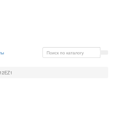
ты
12EZ1