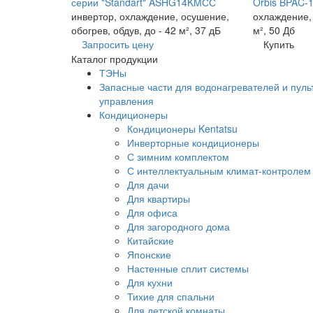
серии "Standart" ASHG14KMСС
Orbis BPAC-
инвертор, охлаждение, осушение,
охлаждение,
обогрев, обдув, до - 42 м², 37 дБ
м², 50 Дб
Запросить цену
Купить
Каталог продукции
ТЭНы
Запасные части для водонагревателей и пуль
управления
Кондиционеры
Кондиционеры Kentatsu
Инверторные кондиционеры
С зимним комплектом
С интеллектуальным климат-контролем
Для дачи
Для квартиры
Для офиса
Для загородного дома
Китайские
Японские
Настенные сплит системы
Для кухни
Тихие для спальни
Для детской комнаты