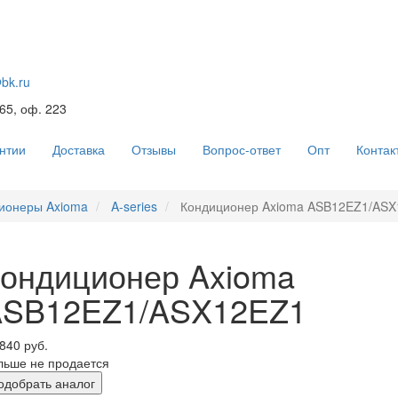
@bk.ru
 65, оф. 223
нтии
Доставка
Отзывы
Вопрос-ответ
Опт
Контак
ионеры Axioma
A-series
Кондиционер Axioma ASB12EZ1/ASX
ондиционер Axioma
ASB12EZ1/ASX12EZ1
840 руб.
льше не продается
одобрать аналог