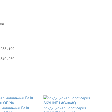
oma
×283×199
×540×260
 мобильный Ballu
Кондиционер Loriot cерия