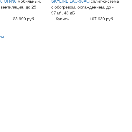
10 OR/N6
мобильный,
SKYLINE LAC-36AQ
сплит-система
 вентиляция, до 25
с обогревом, охлаждением, до -
97 м², 43 дБ
23 990 руб.
Купить
107 630 руб.
ты