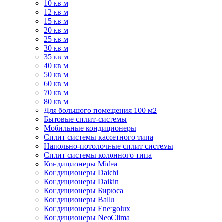
10 кв м
12 кв м
15 кв м
20 кв м
25 кв м
30 кв м
35 кв м
40 кв м
50 кв м
60 кв м
70 кв м
80 кв м
Для большого помещения 100 м2
Бытовые сплит-системы
Мобильные кондиционеры
Сплит системы кассетного типа
Напольно-потолочные сплит системы
Сплит системы колонного типа
Кондиционеры Midea
Кондиционеры Daichi
Кондиционеры Daikin
Кондиционеры Бирюса
Кондиционеры Ballu
Кондиционеры Energolux
Кондиционеры NeoClima