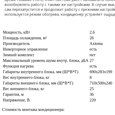
возобновлять работу с такими же настройками. В случае вы
сам перезапустится и продолжит работу с прежними настройк
используется режим обогрева, кондиционер устраняет ощуще
Мощность, кВт
2.6
Площадь охлаждения, м²
26
Производитель
Axioma
Инверторное управление
есть
Зимний комплект
нет
Максимальный уровень шума внутр. блока, дБА
27
Функция нагрева
есть
Габариты внутреннего блока, мм (Ш*В*Г)
690x283x199
Вес внутреннего блока, кг
8
Габариты внешнего блока, мм (Ш*В*Г)
710x500x240
Вес внешнего блока, кг
25
Гарантия, м
36
Напряжение, В
220
Стоимость монтажа кондиционера: