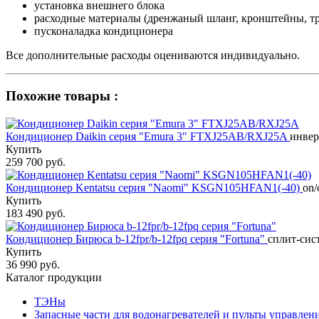
установка внешнего блока
расходные материалы (дренжаный шланг, кронштейны, тр
пусконаладка кондиционера
Все дополнительные расходы оцениваются индивидуально.
Похожие товары :
Кондиционер Daikin серия "Emura 3" FTXJ25AB/RXJ25A
инвер
Купить
259 700 руб.
Кондиционер Kentatsu серия "Naomi" KSGN105HFAN1(-40)
on/
Купить
183 490 руб.
Кондиционер Бирюса b-12fpr/b-12fpq серия "Fortuna"
сплит-сист
Купить
36 990 руб.
Каталог продукции
ТЭНы
Запасные части для водонагревателей и пульты управлен