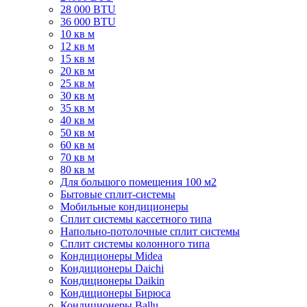
28 000 BTU
36 000 BTU
10 кв м
12 кв м
15 кв м
20 кв м
25 кв м
30 кв м
35 кв м
40 кв м
50 кв м
60 кв м
70 кв м
80 кв м
Для большого помещения 100 м2
Бытовые сплит-системы
Мобильные кондиционеры
Сплит системы кассетного типа
Напольно-потолочные сплит системы
Сплит системы колонного типа
Кондиционеры Midea
Кондиционеры Daichi
Кондиционеры Daikin
Кондиционеры Бирюса
Кондиционеры Ballu