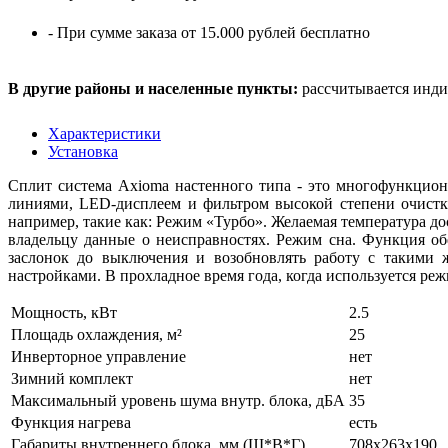
- При сумме заказа от 15.000 рублей бесплатно
В другие районы и населенные пункты:
рассчитывается инди
Характеристики
Установка
Сплит система Axioma настенного типа - это многофункцио
линиями, LED-дисплеем и фильтром высокой степени очистк
например, такие как: Режим «Турбо». Желаемая температура д
владельцу данные о неисправностях. Режим сна. Функция об
заслонок до выключения и возобновлять работу с такими 
настройками. В прохладное время года, когда используется ре
Мощность, кВт
2.5
Площадь охлаждения, м²
25
Инверторное управление
нет
Зимний комплект
нет
Максимальный уровень шума внутр. блока, дБА
35
Функция нагрева
есть
Габариты внутреннего блока, мм (Ш*В*Г)
708x263x190