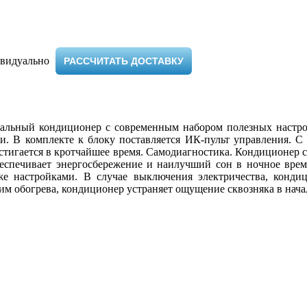
видуально ​
РАССЧИТАТЬ ДОСТАВКУ
нальный кондиционер с современным набором полезных настрое
и. В комплекте к блоку поставляется ИК-пульт управления. 
остигается в кротчайшее время. Самодиагностика. Кондиционер 
еспечивает энергосбережение и наилучший сон в ночное врем
же настройками. В случае выключения электричества, конди
жим обогрева, кондиционер устраняет ощущение сквозняка в нача