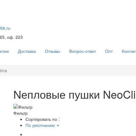
@bk.ru
 65, оф. 223
нтии
Доставка
Отзывы
Вопрос-ответ
Опт
Контак
ima
Nепловые пушки NeoCl
Фильтр
Сортировать по :
По умолчанию