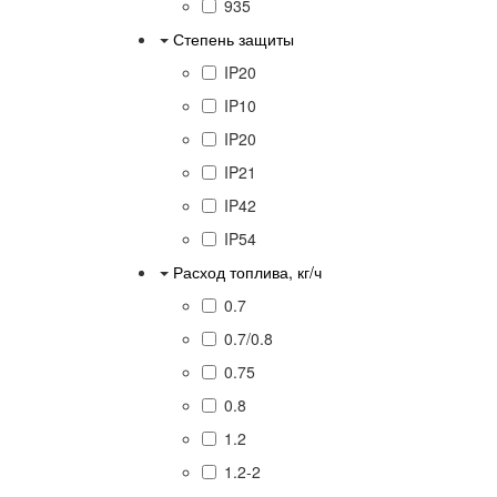
935
Степень защиты
IP20
IP10
IP20
IP21
IP42
IP54
Расход топлива, кг/ч
0.7
0.7/0.8
0.75
0.8
1.2
1.2-2