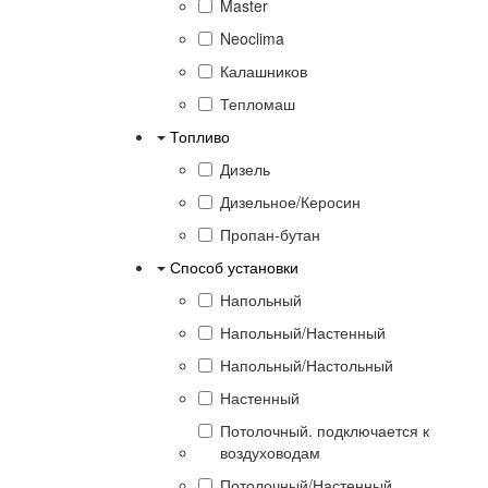
Master
Neoclima
Калашников
Тепломаш
Топливо
Дизель
Дизельное/Керосин
Пропан-бутан
Способ установки
Напольный
Напольный/Настенный
Напольный/Настольный
Настенный
Потолочный. подключается к
воздуховодам
Потолочный/Настенный