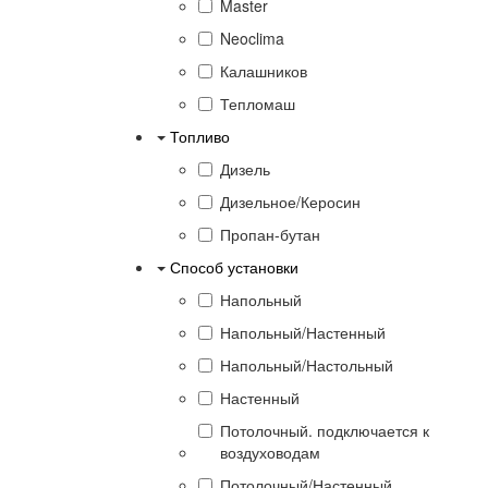
Master
Neoclima
Калашников
Тепломаш
Топливо
Дизель
Дизельное/Керосин
Пропан-бутан
Способ установки
Напольный
Напольный/Настенный
Напольный/Настольный
Настенный
Потолочный. подключается к
воздуховодам
Потолочный/Настенный