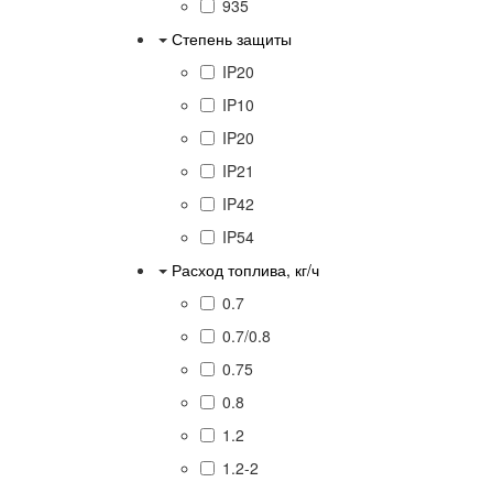
935
Степень защиты
IP20
IP10
IP20
IP21
IP42
IP54
Расход топлива, кг/ч
0.7
0.7/0.8
0.75
0.8
1.2
1.2-2