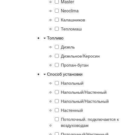
Master
Neoclima
Калашников
Тепломаш
Топливо
Дизель
Дизельное/Керосин
Пропан-бутан
Способ установки
Напольный
Напольный/Настенный
Напольный/Настольный
Настенный
Потолочный. подключается к
воздуховодам
Потолочный/Настенный