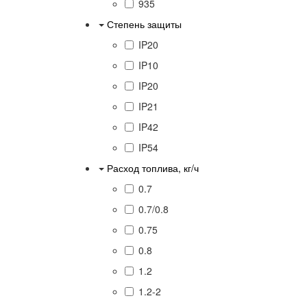
935
Степень защиты
IP20
IP10
IP20
IP21
IP42
IP54
Расход топлива, кг/ч
0.7
0.7/0.8
0.75
0.8
1.2
1.2-2