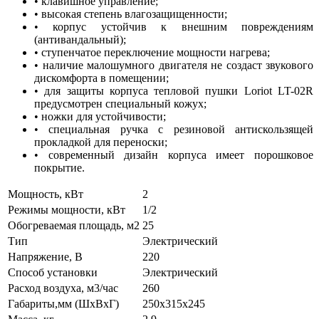
•
клавишное управление;
•
высокая степень влагозащищенности;
•
корпус устойчив к внешним повреждениям
(антивандальный);
•
ступенчатое переключение мощности нагрева;
•
наличие малошумного двигателя не создаст звукового
дискомфорта в помещении;
•
для защиты корпуса тепловой пушки Loriot LT-02R
предусмотрен специальный кожух;
•
ножки для устойчивости;
•
специальная ручка с резиновой антискользящей
прокладкой для переноски;
•
современный дизайн корпуса имеет порошковое
покрытие.
Мощность, кВт
2
Режимы мощности, кВт
1/2
Обогреваемая площадь, м2
25
Тип
Электрический
Напряжение, В
220
Способ установки
Электрический
Расход воздуха, м3/час
260
Габариты,мм (ШхВхГ)
250x315x245