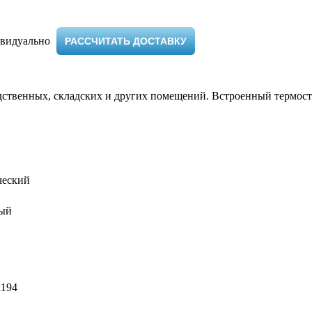
видуально ​
РАССЧИТАТЬ ДОСТАВКУ
твенных, складских и других помещений. Встроенный термоста
ческий
ый
х194