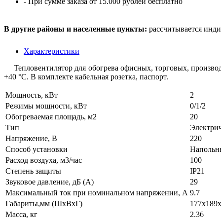
- При сумме заказа от 15.000 рублей бесплатно
В другие районы и населенные пункты:
рассчитывается инди
Характеристики
Тепловентилятор для обогрева офисных, торговых, производс
+40 °С. В комплекте кабельная розетка, паспорт.
Мощность, кВт
2
Режимы мощности, кВт
0/1/2
Обогреваемая площадь, м2
20
Тип
Электри
Напряжение, В
220
Способ установки
Напольн
Расход воздуха, м3/час
100
Степень защиты
IP21
Звуковое давление, дБ (А)
29
Максимальный ток при номинальном напряжении, А
9.7
Габариты,мм (ШхВхГ)
177х189
Масса, кг
2.36