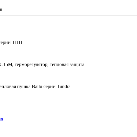
ш
 серии ТПЦ
-15М, терморегулятор, тепловая защита
епловая пушка Ballu серии Tundra
ия