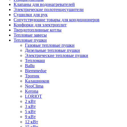
Клапаны для водонагревателей
Электрические полотенцесушители
Сушилки для рук
Сопутствующие товары для кондиционеров
Конфорки для электроплит
Твердотопливные котлы
Тепловые завесы
Тепловые пушки
Газовые тепловые пушки
Дизельные тепловые пушки
Электрические тепловые пушки
Тепломаш
Ballu
Biemmedue
Тропик
Калашников
NeoClima
Kerona
LORIOT
2 кВт
3 кВт
5 кВт
9 кВт
12 кВт
15 кВт