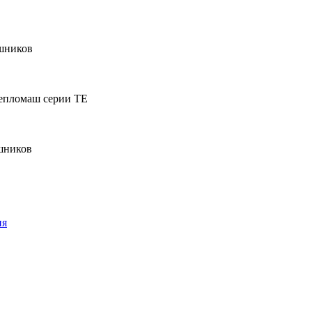
шников
Тепломаш серии ТЕ
шников
ия