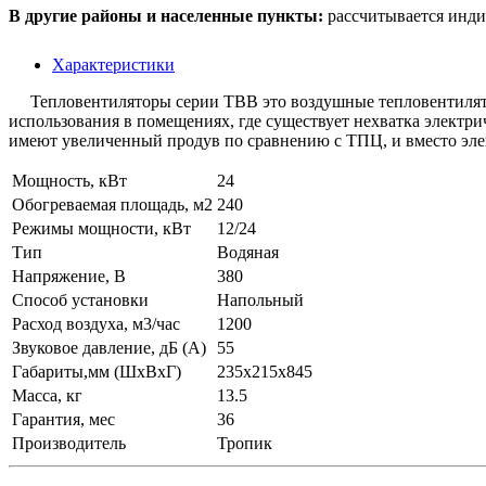
В другие районы и населенные пункты:
рассчитывается инди
Характеристики
Тепловентиляторы серии ТВВ это воздушные тепловентилятор
использования в помещениях, где существует нехватка электр
имеют увеличенный продув по сравнению с ТПЦ, и вместо э
Мощность, кВт
24
Обогреваемая площадь, м2
240
Режимы мощности, кВт
12/24
Тип
Водяная
Напряжение, В
380
Способ установки
Напольный
Расход воздуха, м3/час
1200
Звуковое давление, дБ (А)
55
Габариты,мм (ШхВхГ)
235х215х845
Масса, кг
13.5
Гарантия, мес
36
Производитель
Тропик