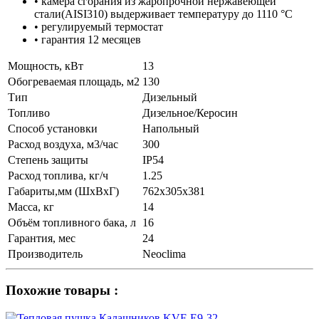
• камера сгорания из жаропрочной нержавеющей
стали(AISI310) выдерживает температуру до 1110 °С
• регулируемый термостат
• гарантия 12 месяцев
Мощность, кВт
13
Обогреваемая площадь, м2
130
Тип
Дизельный
Топливо
Дизельное/Керосин
Способ установки
Напольный
Расход воздуха, м3/час
300
Степень защиты
IP54
Расход топлива, кг/ч
1.25
Габариты,мм (ШхВхГ)
762х305х381
Масса, кг
14
Объём топливного бака, л
16
Гарантия, мес
24
Производитель
Neoclima
Похожие товары :