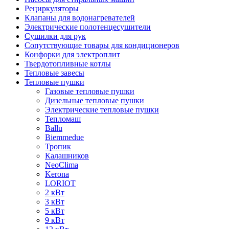
Рециркуляторы
Клапаны для водонагревателей
Электрические полотенцесушители
Сушилки для рук
Сопутствующие товары для кондиционеров
Конфорки для электроплит
Твердотопливные котлы
Тепловые завесы
Тепловые пушки
Газовые тепловые пушки
Дизельные тепловые пушки
Электрические тепловые пушки
Тепломаш
Ballu
Biemmedue
Тропик
Калашников
NeoClima
Kerona
LORIOT
2 кВт
3 кВт
5 кВт
9 кВт