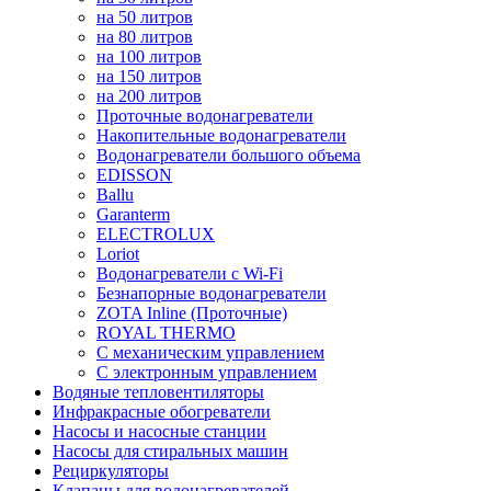
на 50 литров
на 80 литров
на 100 литров
на 150 литров
на 200 литров
Проточные водонагреватели
Накопительные водонагреватели
Водонагреватели большого объема
EDISSON
Ballu
Garanterm
ELECTROLUX
Loriot
Водонагреватели с Wi-Fi
Безнапорные водонагреватели
ZOTA Inline (Проточные)
ROYAL THERMO
С механическим управлением
С электронным управлением
Водяные тепловентиляторы
Инфракрасные обогреватели
Насосы и насосные станции
Насосы для стиральных машин
Рециркуляторы
Клапаны для водонагревателей