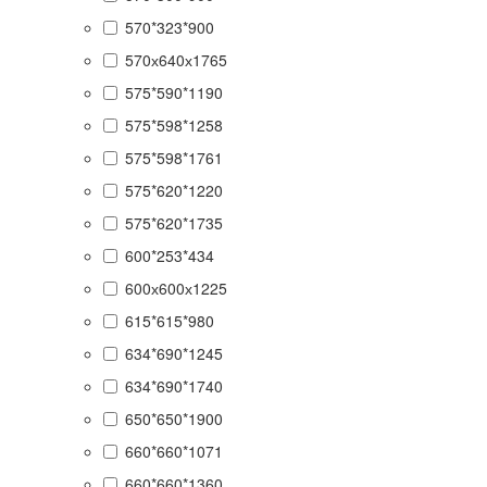
570*323*900
570х640х1765
575*590*1190
575*598*1258
575*598*1761
575*620*1220
575*620*1735
600*253*434
600х600х1225
615*615*980
634*690*1245
634*690*1740
650*650*1900
660*660*1071
660*660*1360