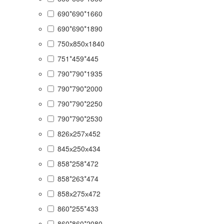
690*690*1660
690*690*1890
750х850х1840
751*459*445
790*790*1935
790*790*2000
790*790*2250
790*790*2530
826х257х452
845х250х434
858*258*472
858*263*474
858х275х472
860*255*433
860*860*2080