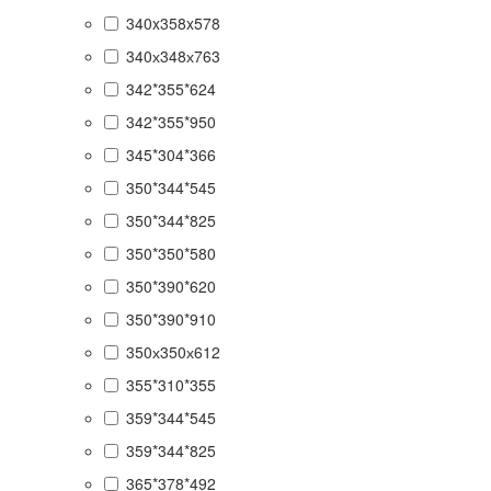
340x358x578
340х348х763
342*355*624
342*355*950
345*304*366
350*344*545
350*344*825
350*350*580
350*390*620
350*390*910
350х350х612
355*310*355
359*344*545
359*344*825
365*378*492