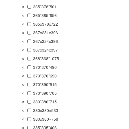
365*378*501
365*385*656
365х378х722
367х281х396
367х324х396
367х324х397
368*368*1075
370*370*490
370*370*690
370*390*515
370*390*705
380*380*715
380х380×533
380х380×758
385*335*406