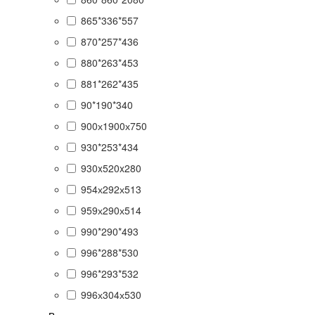
865*336*557
870*257*436
880*263*453
881*262*435
90*190*340
900х1900х750
930*253*434
930x520x280
954х292х513
959х290х514
990*290*493
996*288*530
996*293*532
996х304х530