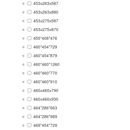
453х263х587
453х263х880
453х275х587
453х275х870
455*408*476
460*454*729
460*454*879
460*460*1260
460*460*770
460*460*910
460х460х790
460х460х930
464*286*663
464*286*989
469*454*729