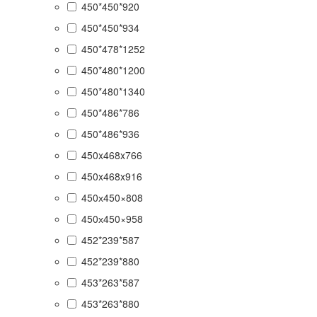
450*450*920
450*450*934
450*478*1252
450*480*1200
450*480*1340
450*486*786
450*486*936
450x468x766
450x468x916
450х450×808
450х450×958
452*239*587
452*239*880
453*263*587
453*263*880