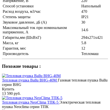
Напряжение, В
220
Способ установки
Напольный
Расход воздуха, м3/час
470
Степень защиты
IP21
Звуковое давление, дБ (А)
30
Максимальный ток при номинальном
14.6
напряжении, А
Габариты,мм (ШхВхГ)
294х271х421
Масса, кг
5.8
Гарантия, мес
12
Производитель
Тепломаш
Похожие товары :
Тепловая пушка Ballu BHG-40M
Газовая тепловая пушка Ballu
серии BHG
Купить
13 590 руб.
Тепловая пушка NeoClima ТПК-5
Электрическая тепловая
пушка Neoclima серии ТПК