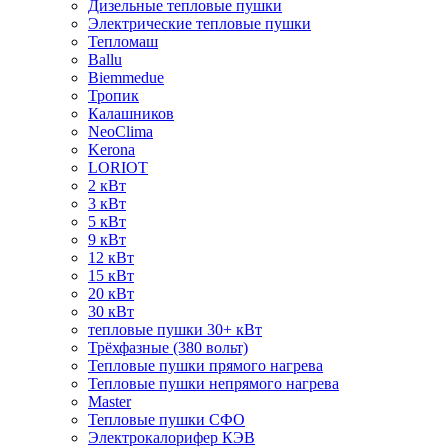
Дизельные тепловые пушки
Электрические тепловые пушки
Тепломаш
Ballu
Biemmedue
Тропик
Калашников
NeoClima
Kerona
LORIOT
2 кВт
3 кВт
5 кВт
9 кВт
12 кВт
15 кВт
20 кВт
30 кВт
тепловые пушки 30+ кВт
Трёхфазные (380 вольт)
Тепловые пушки прямого нагрева
Тепловые пушки непрямого нагрева
Master
Тепловые пушки СФО
Электрокалорифер КЭВ