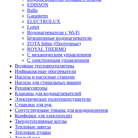
EDISSON
Ballu
Garanterm
ELECTROLUX
Loriot
Водонагреватели с Wi-Fi
Безнапорные водонагреватели
ZOTA Inline (Проточные)
ROYAL THERMO
С механическим управлением
С электронным управлением
Водяные тепловентиляторы
Инфракрасные обогреватели
Насосы и насосные станции
Насосы для стиральных машин
Рециркуляторы
Клапаны для водонагревателей
Электрические полотенцесушители
Сушилки для рук
Сопутствующие товары для кондиционеров
Конфорки для электроплит
Твердотопливные котлы
Тепловые завесы
Тепловые пушки
Теплый пол