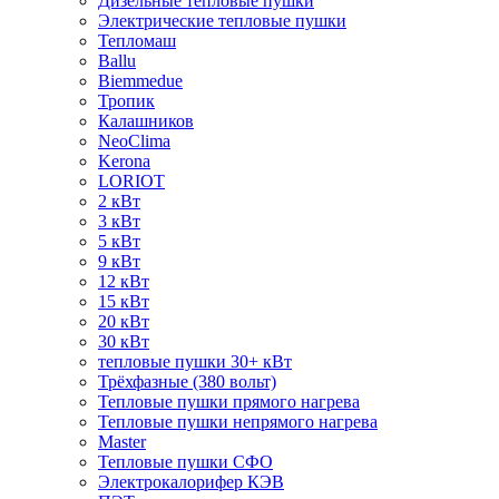
Дизельные тепловые пушки
Электрические тепловые пушки
Тепломаш
Ballu
Biemmedue
Тропик
Калашников
NeoClima
Kerona
LORIOT
2 кВт
3 кВт
5 кВт
9 кВт
12 кВт
15 кВт
20 кВт
30 кВт
тепловые пушки 30+ кВт
Трёхфазные (380 вольт)
Тепловые пушки прямого нагрева
Тепловые пушки непрямого нагрева
Master
Тепловые пушки СФО
Электрокалорифер КЭВ