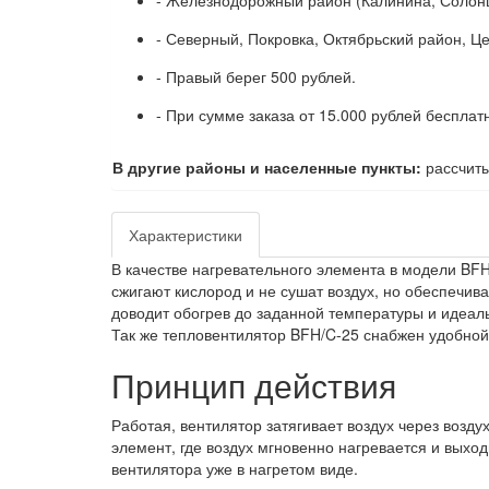
- Железнодорожный район (Калинина, Солонц
- Северный, Покровка, Октябрьский район, Ц
- Правый берег 500 рублей.
- При сумме заказа от 15.000 рублей бесплат
В другие районы и населенные пункты:
рассчиты
Характеристики
В качестве нагревательного элемента в модели BF
сжигают кислород и не сушат воздух, но обеспечив
доводит обогрев до заданной температуры и идеал
Так же тепловентилятор BFH/C-25 снабжен удобной
Принцип действия
Работая, вентилятор затягивает воздух через возд
элемент, где воздух мгновенно нагревается и выхо
вентилятора уже в нагретом виде.