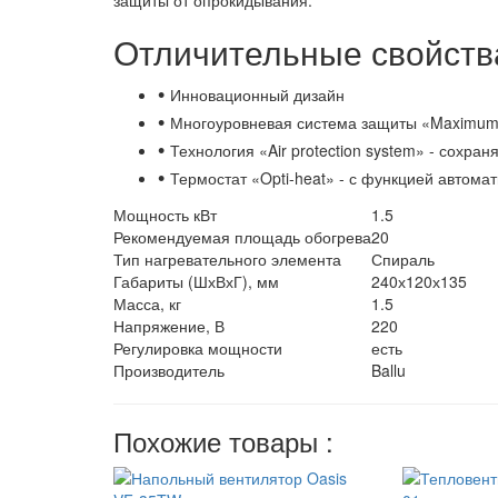
защиты от опрокидывания.
Отличительные свойств
•
Инновационный дизайн
•
Многоуровневая система защиты «Maximum S
•
Технология «Air protection system» - сохр
•
Термостат «Opti-heat» - с функцией автом
Мощность кВт
1.5
Рекомендуемая площадь обогрева
20
Тип нагревательного элемента
Спираль
Габариты (ШхВхГ), мм
240х120х135
Масса, кг
1.5
Напряжение, В
220
Регулировка мощности
есть
Производитель
Ballu
Похожие товары :