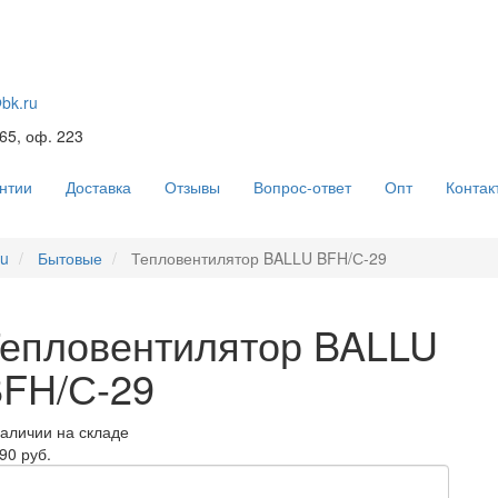
@bk.ru
 65, оф. 223
нтии
Доставка
Отзывы
Вопрос-ответ
Опт
Контак
lu
Бытовые
Тепловентилятор BALLU BFH/С-29
епловентилятор BALLU
FH/С-29
наличии на складе
90 руб.