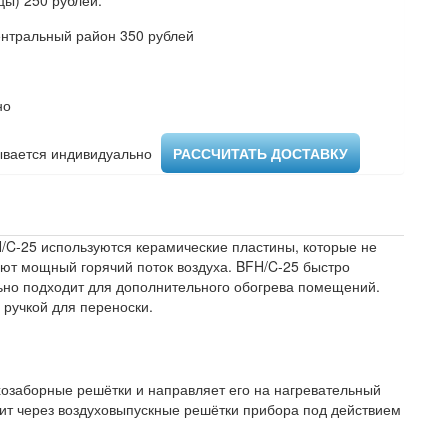
ы) 250 рублей.
ентральный район 350 рублей
но
вается индивидуально ​
РАССЧИТАТЬ ДОСТАВКУ
H/C-25 используются керамические пластины, которые не
ают мощный горячий поток воздуха. BFH/C-25 быстро
ьно подходит для дополнительного обогрева помещений.
 ручкой для переноски.
ухозаборные решётки и направляет его на нагревательный
дит через воздуховыпускные решётки прибора под действием