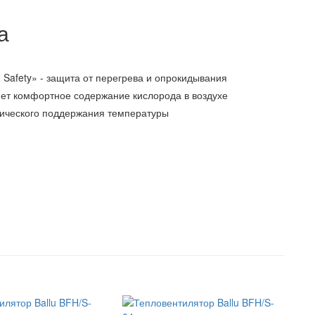
а
afety» - защита от перегрева и опрокидывания
аняет комфортное содержание кислорода в воздухе
атического поддержания температуры