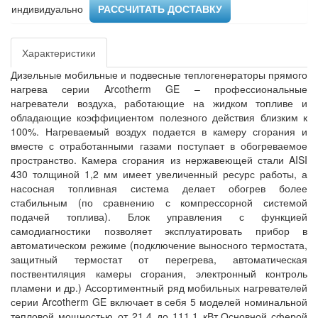
индивидуально ​
РАССЧИТАТЬ ДОСТАВКУ
Характеристики
Дизельные мобильные и подвесные теплогенераторы прямого
нагрева серии Arcotherm GE – профессиональные
нагреватели воздуха, работающие на жидком топливе и
обладающие коэффициентом полезного действия близким к
100%. Нагреваемый воздух подается в камеру сгорания и
вместе с отработанными газами поступает в обогреваемое
пространство. Камера сгорания из нержавеющей стали AISI
430 толщиной 1,2 мм имеет увеличенный ресурс работы, а
насосная топливная система делает обогрев более
стабильным (по сравнению с компрессорной системой
подачей топлива). Блок управления с функцией
самодиагностики позволяет эксплуатировать прибор в
автоматическом режиме (подключение выносного термостата,
защитный термостат от перегрева, автоматическая
поствентиляция камеры сгорания, электронный контроль
пламени и др.) Ассортиментный ряд мобильных нагревателей
серии Arcotherm GE включает в себя 5 моделей номинальной
тепловой мощностью от 21,4 до 111,1 кВт.Основной сферой