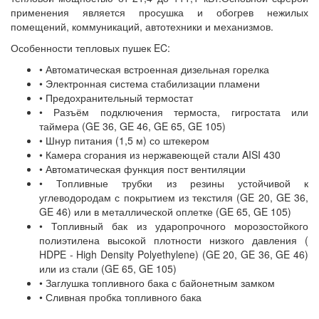
применения является просушка и обогрев нежилых
помещений, коммуникаций, автотехники и механизмов.
Особенности тепловых пушек EC:
• Автоматическая встроенная дизельная горелка
• Электронная система стабилизации пламени
• Предохранительный термостат
• Разъём подключения термоста, гигростата или
таймера (GE 36, GE 46, GE 65, GE 105)
• Шнур питания (1,5 м) со штекером
• Камера сгорания из нержавеющей стали AISI 430
• Автоматическая функция пост вентиляции
• Топливные трубки из резины устойчивой к
углеводородам с покрытием из текстиля (GE 20, GE 36,
GE 46) или в металлической оплетке (GE 65, GE 105)
• Топливный бак из ударопрочного морозостойкого
полиэтилена высокой плотности низкого давления (
HDPE - High Density Polyethylene) (GE 20, GE 36, GE 46)
или из стали (GE 65, GE 105)
• Заглушка топливного бака с байонетным замком
• ​Сливная пробка топливного бака