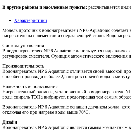
В другие районы и населенные пункты:
рассчитывается инди
Характеристики
Модель проточных водонагревателей NP 6 Aquatronic сочетает
нагревательных элементов из нержавеющей стали. Водонагреват
Система управления
В водонагревателях NP 6 Aquatronic используется гидравличес
регулировок смесителя. Функция автоматического включения 
Производительность
Водонагреватель NP 6 Aquatronic отличается своей высокой пр
способен производить более 2,5 литров горячей воды в минуту
Надежность использования
Нагревательный элемент, установленный в водонагревателе NP
воды спираль ТЭНа вибрирует, предотвращая тем самым образо
Водонагреватель NP 6 Aquatronic оснащен датчиком холла, кот
отключая его при нагреве воды выше 70°C.
Дизайн
Водонагреватель NP 6 Aquatronic является самым компактным в