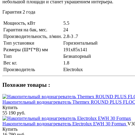
небольшой площади и станет украшением интерьера.
Гарантия 2 года
Мощность, кВт
5.5
Гарантия на бак, мес.
24
Производительность, л/мин.
2.8-3 .7
Тип установки
Горизонтальный
Размеры (Ш*Г*В) мм
191х85х141
Тип
Безнапорный
Вес кг.
1.8
Производитель
Electrolux
Похожие товары :
Накопительный водонагреватель Thermex ROUND PLUS FLOO
Купить
55 190 руб.
Накопительный водонагреватель Electrolux EWH 30 Formax
V30
Купить
16 790 руб.