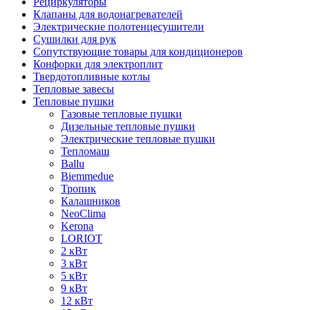
Рециркуляторы
Клапаны для водонагревателей
Электрические полотенцесушители
Сушилки для рук
Сопутствующие товары для кондиционеров
Конфорки для электроплит
Твердотопливные котлы
Тепловые завесы
Тепловые пушки
Газовые тепловые пушки
Дизельные тепловые пушки
Электрические тепловые пушки
Тепломаш
Ballu
Biemmedue
Тропик
Калашников
NeoClima
Kerona
LORIOT
2 кВт
3 кВт
5 кВт
9 кВт
12 кВт