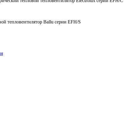
рический тепловой тепловентилятор Electrolux серии EFH/С
ой тепловентилятор Ballu серии EFH/S
ия