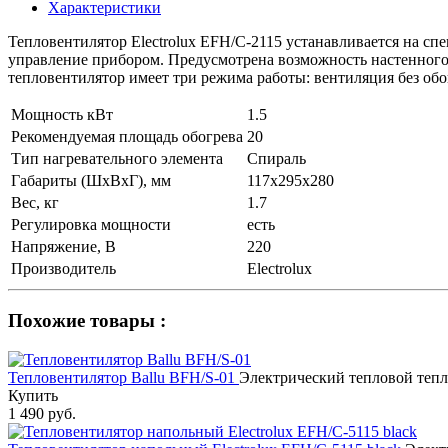
Характеристики
Тепловентилятор Electrolux EFH/C-2115 устанавливается на с
управление прибором. Предусмотрена возможность настенного 
тепловентилятор имеет три режима работы: вентиляция без обо
Мощность кВт
1.5
Рекомендуемая площадь обогрева
20
Тип нагревательного элемента
Спираль
Габариты (ШхВхГ), мм
117х295х280
Вес, кг
1.7
Регулировка мощности
есть
Напряжение, В
220
Производитель
Electrolux
Похожие товары :
Тепловентилятор Ballu BFH/S-01
Электрический тепловой тепл
Купить
1 490 руб.