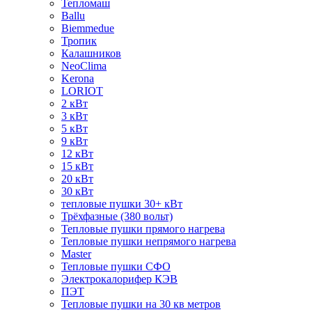
Тепломаш
Ballu
Biemmedue
Тропик
Калашников
NeoClima
Kerona
LORIOT
2 кВт
3 кВт
5 кВт
9 кВт
12 кВт
15 кВт
20 кВт
30 кВт
тепловые пушки 30+ кВт
Трёхфазные (380 вольт)
Тепловые пушки прямого нагрева
Тепловые пушки непрямого нагрева
Master
Тепловые пушки СФО
Электрокалорифер КЭВ
ПЭТ
Тепловые пушки на 30 кв метров