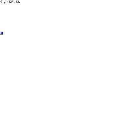
1,5 кв. м.
ия