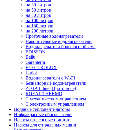
на 30 литров
на 50 литров
на 80 литров
на 100 литров
на 150 литров
на 200 литров
Проточные водонагреватели
Накопительные водонагреватели
Водонагреватели большого объема
EDISSON
Ballu
Garanterm
ELECTROLUX
Loriot
Водонагреватели с Wi-Fi
Безнапорные водонагреватели
ZOTA Inline (Проточные)
ROYAL THERMO
С механическим управлением
С электронным управлением
Водяные тепловентиляторы
Инфракрасные обогреватели
Насосы и насосные станции
Насосы для стиральных машин