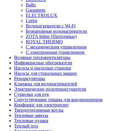
Ballu
Garanterm
ELECTROLUX
Loriot
Водонагреватели с Wi-Fi
Безнапорные водонагреватели
ZOTA Inline (Проточные)
ROYAL THERMO
С механическим управлением
С электронным управлением
Водяные тепловентиляторы
Инфракрасные обогреватели
Насосы и насосные станции
Насосы для стиральных машин
Рециркуляторы
Клапаны для водонагревателей
Электрические полотенцесушители
Сушилки для рук
Сопутствующие товары для кондиционеров
Конфорки для электроплит
Твердотопливные котлы
Тепловые завесы
Тепловые пушки
Теплый пол